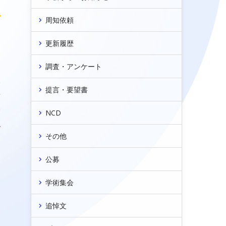
周知依頼
日
更新履歴
調査・アンケート
会
提言・要望書
信
会
NCD
弘
その他
公募
学術集会
追悼文