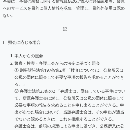
本会は、本会の業務に関する情報提供及び個人の資格認定等、会員
へのサービスを目的に個人情報を収集・管理し、目的外使用は認め
ない。
記
I 照会に応じる場合
本人からの照会
警察・検察・弁護士会からの法令に基づく照会
① 刑事訴訟法第197条第2項 「捜査については、公務所又は
公私の団体に照会して必要な事項の報告を求めることができ
る。」
② 弁護士法第23条の2 「弁護士は、受任している事件につい
て、所属弁護士会に対し、公務所又は公私の団体に照会して
必要な事項の報告を求めることを申し出ることができる。申
出があつた場合において、当該弁護士会は、その申出が適当
でないと認めるときは、これを拒絶することができる。
弁護士会は、前項の規定による申出に基づき、公務所又は公