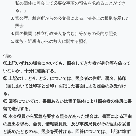
私の団体に照会して必要な事項の報告を求めることができ
る。」
官公庁、裁判所からの公文書による、法令上の根拠を示した
照会
国の機関（独立行政法人を含む）等からの公的な照会
家族・近親者からの故人に関する照会
付記
①上記いずれの場合においても、照会してきた者が身分等を偽って
いないか、十分に確認する。
② 上記の1．と4．と5．については、照会者の住所、署名、捺印
（国においては印字と公印）を記した書面による照会のみ受付け
る。
③ 回答については、書面あるいは電子媒体により照会者の住所に書
留で送付する。
④ 本会役員から緊急を要する照会があった場合は、書面による理由
の提出を求め、会長、情報委員長、及び事務局長がその理由を妥当
と認めたときのみ、照会を受付ける。回答については、上記に準ず