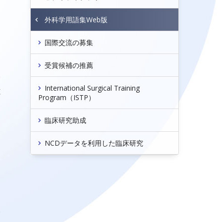
日
外科学用語集Web版
国際交流の募集
受賞候補の推薦
会
International Surgical Training
滋
Program（ISTP）
臨床研究助成
NCDデータを利用した臨床研究
い