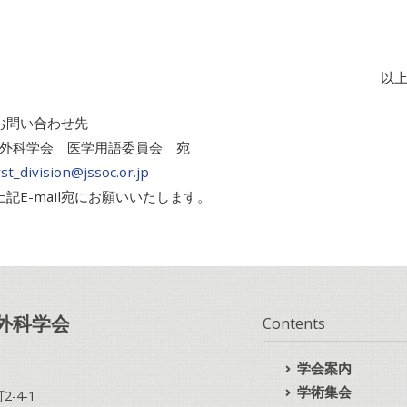
以
お問い合わせ先
外科学会 医学用語委員会 宛
rst_division@jssoc.or.jp
記E-mail宛にお願いいたします。
外科学会
Contents
学会案内
学術集会
-4-1