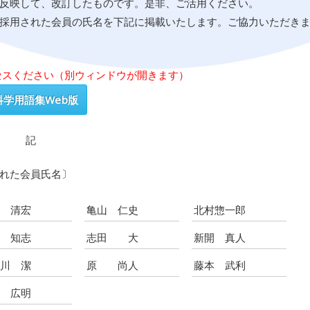
反映して、改訂したものです。是非、ご活用ください。
採用された会員の氏名を下記に掲載いたします。ご協力いただき
セスください（別ウィンドウが開きます）
科学用語集Web版
記
れた会員氏名〕
嶋 清宏
亀山 仁史
北村惣一郎
野 知志
志田 大
新開 真人
谷川 潔
原 尚人
藤本 武利
部 広明