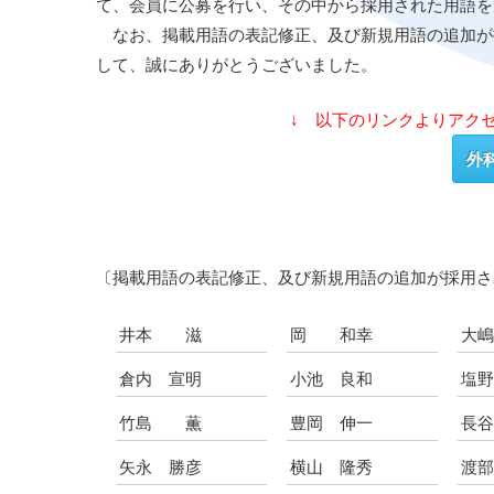
て、会員に公募を行い、その中から採用された用語を
なお、掲載用語の表記修正、及び新規用語の追加が
して、誠にありがとうございました。
↓ 以下のリンクよりアク
外
〔掲載用語の表記修正、及び新規用語の追加が採用さ
井本 滋
岡 和幸
大
倉内 宣明
小池 良和
塩
竹島 薫
豊岡 伸一
長
矢永 勝彦
横山 隆秀
渡