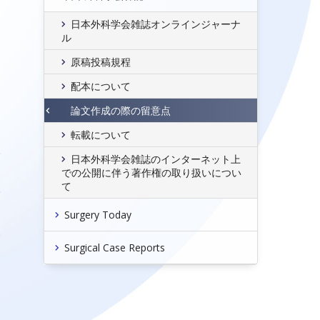
日
日本外科学会雑誌オンラインジャーナ
ル
原稿投稿規程
配本について
論文作成の際の留意点
月
転載について
会
日本外科学会雑誌のインターネット上
明
での公開に伴う著作権の取り扱いについ
て
一
郎
Surgery Today
夫
Surgical Case Reports