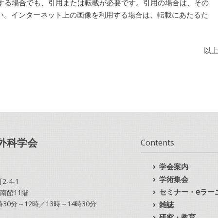
する場合でも、引用または転載が必要です。引用の場合は、その
さい。インターネット上の画像を利用する場合は、転載にあたるた
以
外科学会
Contents
学会案内
学術集会
-4-1
セミナー・eラー
南館11階
10時30分～12時／13時～14時30分
雑誌
研究・教育