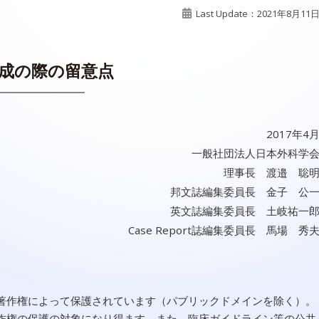
Last Update：2021年8月11
成の際の留意点
2017年4
一般社団法人日本外科学
理事長 渡邉 聡
邦文誌編集委員長 金子 公
英文誌編集委員長 土岐祐一
Case Report誌編集委員長 馬場 秀
著作権によって保護されています（パブリックドメインを除く）。
作権の保護の対象になり得ます。また、臨床ガイドライン等の公共