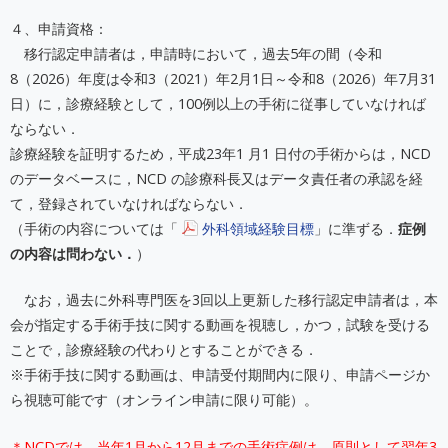
４、申請資格：
移行認定申請者は，申請時において，過去5年の間（令和
8（2026）年度は令和3（2021）年2月1日～令和8（2026）年7月31
日）に，診療経験として，100例以上の手術に従事していなければ
ならない．
診療経験を証明するため，平成23年1 月1 日付の手術からは，NCD
のデータベースに，NCD の診療科長又はデータ責任者の承認を経
て，登録されていなければならない．
（手術の内容については「
外科領域経験目標
」に準ずる．
症例
の内容は問わない．
）
なお，過去に外科専門医を3回以上更新した移行認定申請者は，本
会が指定する手術手技に関する動画を視聴し，かつ，試験を受ける
ことで，診療経験の代わりとすることができる．
※手術手技に関する動画は、申請受付期間内に限り、申請ページか
ら視聴可能です（オンライン申請に限り可能）。
＊NCDでは、当年1月から12月までの手術症例は、原則として翌年3