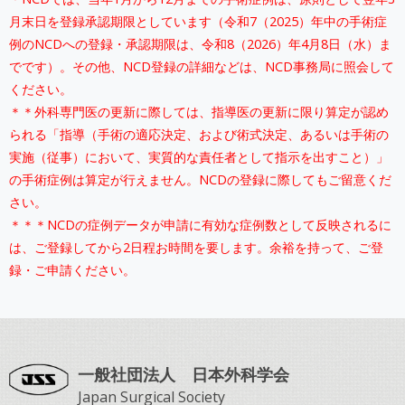
月末日を登録承認期限としています（令和7（2025）年中の手術症
例のNCDへの登録・承認期限は、令和8（2026）年4月8日（水）ま
でです）。その他、NCD登録の詳細などは、NCD事務局に照会して
ください。
＊＊外科専門医の更新に際しては、指導医の更新に限り算定が認め
られる「指導（手術の適応決定、および術式決定、あるいは手術の
実施（従事）において、実質的な責任者として指示を出すこと）」
の手術症例は算定が行えません。NCDの登録に際してもご留意くだ
さい。
＊＊＊NCDの症例データが申請に有効な症例数として反映されるに
は、ご登録してから2日程お時間を要します。余裕を持って、ご登
録・ご申請ください。
一般社団法人 日本外科学会
Japan Surgical Society