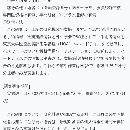
①基本情報：年齢、性別
②その他：術者ID（医籍登録番号）医学部卒年、会員登録年数、
専門医資格の有無、専門研修プログラム登録の有無
〇送付方法
この研究は、上記の研究機関で実施します。NCDで管理されてい
る手術情報、実施施設情報と外科学会で管理されている術者情報を
東京大学医療品質評価学講座（HQA）へハードディスクで提供し、
パスワードのついた解析専用ワークステーションに転送します。ハ
ードディスクの情報は消去され、実施施設情報および術者情報を突
合のうえ解析します。これらの解析作業はHQAで、解析担当の研究
分担者のみが実施します。
[研究実施期間]
実施許可日～2027年3月31日(情報の利用、提供開始：2025年2月
頃)
この研究について、研究計画や関係する資料、ご自身に関する情
報をお知りになりたい場合は、研究対象者の個人情報や研究全体に
支障となる事項以外はお知らせすることができます。