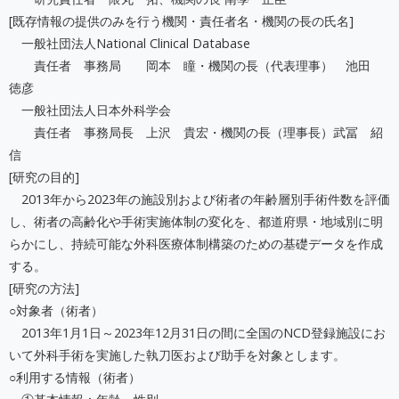
[既存情報の提供のみを行う機関・責任者名・機関の長の氏名]
一般社団法人National Clinical Database
責任者 事務局 岡本 瞳・機関の長（代表理事） 池田
徳彦
一般社団法人日本外科学会
責任者 事務局長 上沢 貴宏・機関の長（理事長）武冨 紹
信
[研究の目的]
2013年から2023年の施設別および術者の年齢層別手術件数を評価
し、術者の高齢化や手術実施体制の変化を、都道府県・地域別に明
らかにし、持続可能な外科医療体制構築のための基礎データを作成
する。
[研究の方法]
○対象者（術者）
2013年1月1日～2023年12月31日の間に全国のNCD登録施設にお
いて外科手術を実施した執刀医および助手を対象とします。
○利用する情報（術者）