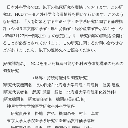
日本外科学会では、以下の臨床研究を実施しております。この研
究は、NCDデータと外科学会会員情報を用いて行います。このよう
な研究は、「人を対象とする生命科学・医学系研究に関する倫理指
針（令和３年文部科学省・厚生労働省・経済産業省告示第１号、令
和5年3月27日一部改正）」の規定により、研究内容の情報を公開す
ることが必要とされております。この研究に関するお問い合わせな
どがありましたら、以下の連絡先へご照会ください。
[研究課題名] NCDを用いた持続可能な外科医療体制構築のための
調査研究
（略称：持続可能外科調査研究）
[研究代表機関名・長の氏名] 北海道大学病院・病院長 渥美 達也
[研究代表者名・所属] 武冨 紹信・北海道大学病院消化器外科I
[研究機関名・研究責任者名・機関の長の氏名]
神戸大学大学院医学研究科外科学講座
研究責任者 掛地 吉弘、機関の長 村上 卓道
東京大学大学院医学系研究科医療品質評価学講座
研究責任者 隈丸 拓、機関の長 南學 正臣