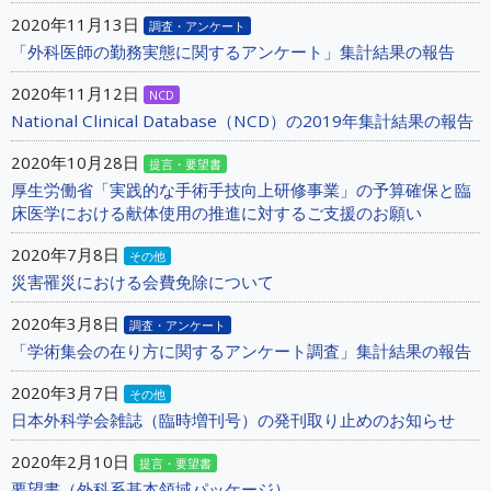
2020年11月13日
調査・アンケート
「外科医師の勤務実態に関するアンケート」集計結果の報告
2020年11月12日
NCD
National Clinical Database（NCD）の2019年集計結果の報告
2020年10月28日
提言・要望書
厚生労働省「実践的な手術手技向上研修事業」の予算確保と臨
床医学における献体使用の推進に対するご支援のお願い
2020年7月8日
その他
災害罹災における会費免除について
2020年3月8日
調査・アンケート
「学術集会の在り方に関するアンケート調査」集計結果の報告
2020年3月7日
その他
日本外科学会雑誌（臨時増刊号）の発刊取り止めのお知らせ
2020年2月10日
提言・要望書
要望書（外科系基本領域パッケージ）