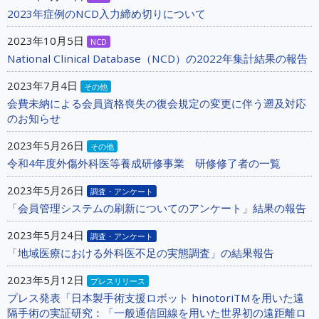
2023年症例のNCD入力締め切りについて
2023年10月5日
NCD
National Clinical Database（NCD）の2022年集計結果の報告
2023年7月4日
その他
会費未納による会員資格喪失の復会規定の変更に伴う遡及対応
のお知らせ
2023年5月26日
その他
令和4年度外傷外科医等養成研修事業 研修修了者の一覧
2023年5月26日
調査・アンケート
「会員管理システムの刷新についてのアンケート」結果の報告
2023年5月24日
調査・アンケート
「地域医療における外科医不足の実態調査」の結果報告
2023年5月12日
プレスリリース
プレス発表「日本製手術支援ロボット hinotoriTMを用いた遠
隔手術の実証研究：「一般通信回線を用いた世界初の遠距離ロ