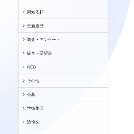
日
周知依頼
更新履歴
調査・アンケート
提言・要望書
NCD
その他
公募
学術集会
会
追悼文