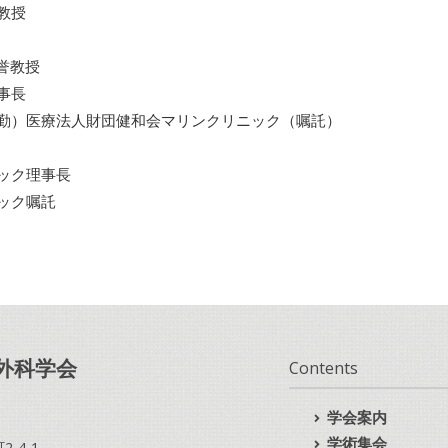
教授
誉教授
事長
勤）医療法人財団健和会マリンクリニック（嘱託）
ック理事長
ック嘱託
外科学会
Contents
学会案内
学術集会
-4-1