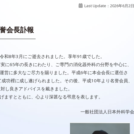
Last Update：2026年6月2
誉会長訃報
和8年3月にご逝去されました。享年91歳でした。
実に65年の長きにわたり、ご専門の消化器外科の分野を中心に、
運営に多大なご尽力を賜りました。平成6年に本会会長に選任さ
て成功裡に成し遂げられました。その後、平成10年より名誉会員、
に対し良きアドバイスを戴きました。
げますとともに、心より深甚なる弔意を表します。
一般社団法人日本外科学