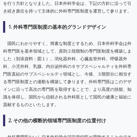
を行う方針となりました。日本外科学会は、下記の方針に沿って引
き続き責任を持って主体的に外科専門医制度を運営して参ります。
1. 外科専門医制度の基本的グランドデザイン
国民にわかりやすく、簡素な制度とするため、日本外科学会は外
科専門医を基本領域として、原則２段階制の専門医制度を構築しま
した（別添資料：図１）。消化器外科、心臓血管外科、呼吸器外
科、小児外科、乳腺、内分泌外科の６サブスペシャルティを外科専
門医直結のサブスペシャルティ領域とし、今後、３階部分に相当す
る専門医制度との連動を構築して参ります。外科専門医はこのデザ
インに沿って高次の専門医を取得することで、より高度の技能、知
識を体得し、国民から信頼される外科医として国民の健康と福祉に
貢献するものといたします。
2. その他の横断的領域専門医制度の位置付け
外科専門医ないし日本外科学会認定登録医が受験することのでき