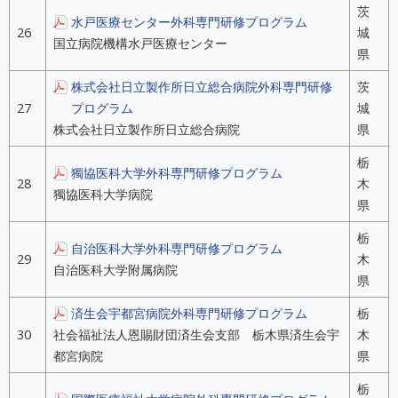
茨
水戸医療センター外科専門研修プログラム
26
城
国立病院機構水戸医療センター
県
株式会社日立製作所日立総合病院外科専門研修
茨
27
プログラム
城
株式会社日立製作所日立総合病院
県
栃
獨協医科大学外科専門研修プログラム
28
木
獨協医科大学病院
県
栃
自治医科大学外科専門研修プログラム
29
木
自治医科大学附属病院
県
済生会宇都宮病院外科専門研修プログラム
栃
30
社会福祉法人恩賜財団済生会支部 栃木県済生会宇
木
都宮病院
県
栃