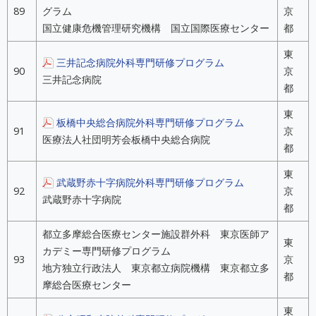
89
グラム
京
国立健康危機管理研究機構 国立国際医療センター
都
東
三井記念病院外科専門研修プログラム
90
京
三井記念病院
都
東
板橋中央総合病院外科専門研修プログラム
91
京
医療法人社団明芳会板橋中央総合病院
都
東
武蔵野赤十字病院外科専門研修プログラム
92
京
武蔵野赤十字病院
都
都立多摩総合医療センター施設群外科 東京医師ア
東
カデミー専門研修プログラム
93
京
地方独立行政法人 東京都立病院機構 東京都立多
都
摩総合医療センター
東