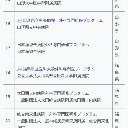
山形大学医学部附属病院
県
山
山形県立中央病院 外科専門研修プログラム
16
形
山形県立中央病院
県
山
日本海総合病院外科専門研修プログラム
17
形
日本海総合病院
県
福
福島県立医科大学外科専門医プログラム
18
島
公立大学法人福島県立医科大学附属病院
県
福
太田西ノ内病院外科専門研修プログラム
19
島
一般財団法人太田綜合病院附属太田西ノ内病院
県
総合南東北病院 外科専門医研修プログラム
福
20
一般財団法人 脳神経疾患研究所附属 総合南東北
島
病院
県