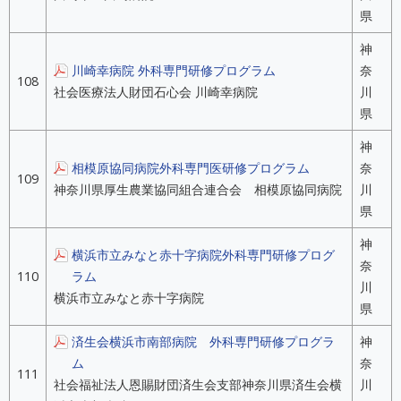
県
神
川崎幸病院 外科専門研修プログラム
奈
108
社会医療法人財団石心会 川崎幸病院
川
県
神
相模原協同病院外科専門医研修プログラム
奈
109
神奈川県厚生農業協同組合連合会 相模原協同病院
川
県
神
横浜市立みなと赤十字病院外科専門研修プログ
奈
110
ラム
川
横浜市立みなと赤十字病院
県
済生会横浜市南部病院 外科専門研修プログラ
神
ム
奈
111
社会福祉法人恩賜財団済生会支部神奈川県済生会横
川