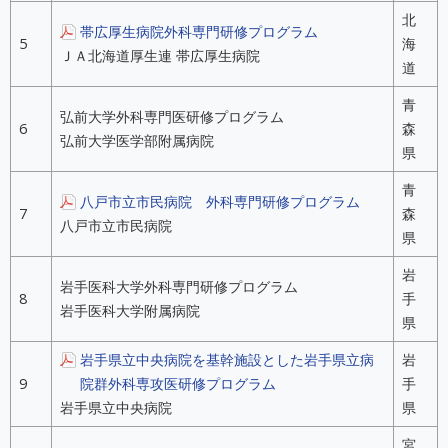
北
帯広厚生病院外科専門研修プログラム
5
海
ＪＡ北海道厚生連 帯広厚生病院
道
青
弘前大学外科専門医研修プログラム
6
森
弘前大学医学部附属病院
県
青
八戸市立市民病院 外科専門研修プログラム
7
森
八戸市立市民病院
県
岩
岩手医科大学外科専門研修プログラム
8
手
岩手医科大学附属病院
県
岩手県立中央病院を基幹施設とした岩手県立病
岩
9
院群外科専攻医研修プログラム
手
岩手県立中央病院
県
宮