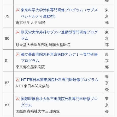
都
東京科学大学外科専門研修プログラム（サブス
東
79
ペシャルティ連動型）
京
東京科学大学病院
都
順天堂大学外科サブスぺ連動型専門研修プログ
東
80
ラム
京
順天堂大学医学部附属順天堂医院
都
都立墨東病院外科東京医師アカデミー専門研修
東
81
プログラム
京
東京都立墨東病院
都
東
NTT東日本関東病院外科専門医研修プログラム
82
京
NTT東日本関東病院
都
国際医療福祉大学三田病院外科専門医研修プロ
東
83
グラム
京
国際医療福祉大学三田病院
都