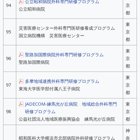
公立昭和病院外科専門研修プログラム
94
京
公立昭和病院
都
東
災害医療センター外科専門医研修養成プログラム
95
京
国立病院機構 災害医療センター
都
東
聖路加国際病院外科専門研修プログラム
96
京
聖路加国際病院
都
東
多摩地域連携外科専門研修プログラム
97
京
東海大学医学部付属八王子病院
都
JADECOM-練馬光が丘病院 地域総合外科専門
東
98
研修プログラム
京
公益社団法人地域医療振興協会 練馬光が丘病院
都
神
昭和医科大学横浜市北部病院外科研修プログラム
奈