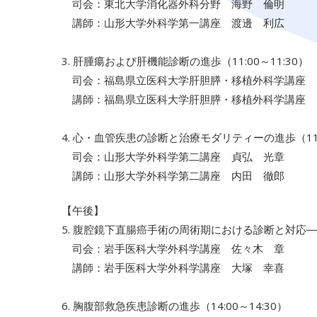
司会：東北大学消化器外科分野 海野 倫明
講師：山形大学外科学第一講座 渡邊 利広
3. 肝腫瘍および肝機能診断の進歩（11:00～11:30）
司会：福島県立医科大学肝胆膵・移植外科学講座 
講師：福島県立医科大学肝胆膵・移植外科学講座 
4. 心・血管疾患の診断と治療モダリティーの進歩（11:3
司会：山形大学外科学第二講座 貞弘 光章
講師：山形大学外科学第二講座 内田 徹郎
【午後】
5. 腹腔鏡下直腸癌手術の周術期における診断と対応―縫合
司会：岩手医科大学外科学講座 佐々木 章
講師：岩手医科大学外科学講座 大塚 幸喜
6. 胸腹部救急疾患診断の進歩（14:00～14:30）