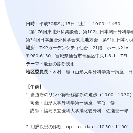
日時
：平成30年9月15日（土） 10:00～14:30
（第176回東北外科集談会、第102回日本胸部外科
第34回日本血管外科学会東北地方会、第91回日本小
場所
：TKPガーデンシティ仙台 21階 ホール21A
〒980-6130 宮城県仙台市青葉区中央1-3-1 TEL 02
テーマ
：最新の診断技術
地区委員長
：木村 理（山形大学外科学第一講座、日
【午前】
1. 食道癌のリンパ節転移診断の進歩（10:00～10:30
司会：山形大学外科学第一講座 蜂谷 修
講師：福島県立医科大学消化管外科 佐瀬善一郎
2. 胆膵疾患の診断 up to date（10:30～11:00）