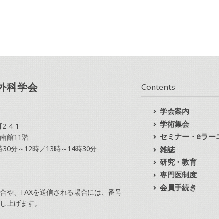
外科学会
Contents
学会案内
学術集会
-4-1
セミナー・eラー
南館11階
10時30分～12時／13時～14時30分
雑誌
研究・教育
専門医制度
会員手続き
合や、FAXを送信される場合には、番号
し上げます。