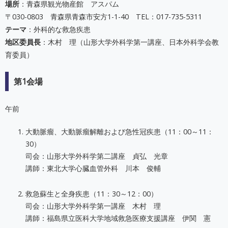
場所
：青森県観光物産館 アスパム
〒030-0803 青森県青森市安方1-1-40 TEL：017-735-5311
テーマ
：外科的な救急疾患
地区委員長
：木村 理（山形大学外科学第一講座、日本外科学会教
育委員）
第1会場
午前
大動脈瘤、大動脈瘤解離および急性冠疾患（11：00～11：
30）
司会：山形大学外科学第二講座 貞弘 光章
講師：東北大学心臓血管外科 川本 俊輔
救急蘇生と全身疾患（11：30～12：00）
司会：山形大学外科学第一講座 木村 理
講師：福島県立医科大学地域救急医療支援講座 伊関 憲