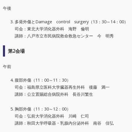
午後
多発外傷とDamage control surgery（13：30～14：00）
司会：東北大学消化器外科 海野 倫明
講師：八戸市立市民病院救命救急センター 今 明秀
第2会場
午前
腹部外傷（11：00～11：30）
司会：福島県立医科大学臓器再生外科 後藤 満一
講師：公立置賜総合病院外科 長谷川繁生
胸部外傷（11：30～12：00）
司会：弘前大学消化器外科 川崎 仁司
講師：秋田大学呼吸器・乳腺内分泌外科 南谷 佳弘