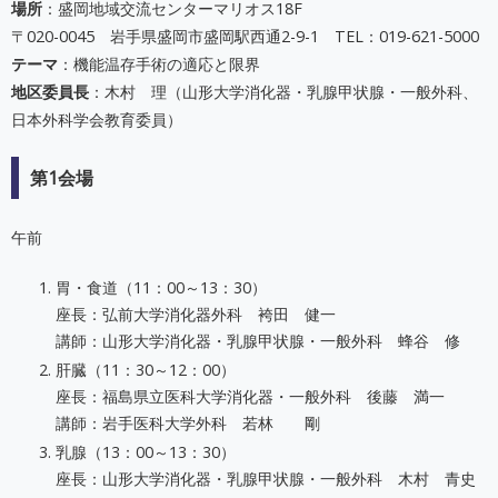
場所
：盛岡地域交流センターマリオス18F
〒020-0045 岩手県盛岡市盛岡駅西通2-9-1 TEL：019-621-5000
テーマ
：機能温存手術の適応と限界
地区委員長
：木村 理（山形大学消化器・乳腺甲状腺・一般外科、
日本外科学会教育委員）
第1会場
午前
胃・食道（11：00～13：30）
座長：弘前大学消化器外科 袴田 健一
講師：山形大学消化器・乳腺甲状腺・一般外科 蜂谷 修
肝臓（11：30～12：00）
座長：福島県立医科大学消化器・一般外科 後藤 満一
講師：岩手医科大学外科 若林 剛
乳腺（13：00～13：30）
座長：山形大学消化器・乳腺甲状腺・一般外科 木村 青史