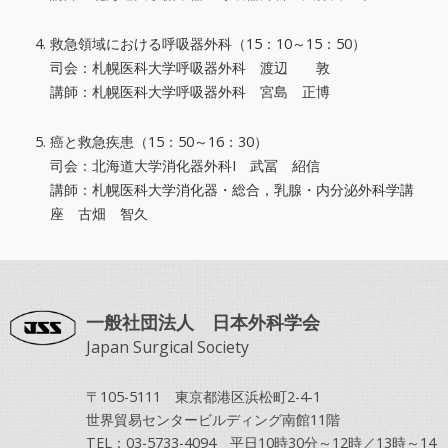
救急領域における呼吸器外科（15：10～15：50）
司会：札幌医科大学呼吸器外科 渡辺 敦
講師：札幌医科大学呼吸器外科 宮島 正博
癌と救急疾患（15：50～16：30）
司会：北海道大学消化器外科I 武冨 紹信
講師：札幌医科大学消化器・総合，乳腺・内分泌外科学講
座 古畑 智久
一般社団法人 日本外科学会
Japan Surgical Society
〒105-5111 東京都港区浜松町2-4-1
世界貿易センタービルディング南館11階
TEL：03-5733-4094 平日10時30分～12時／13時～14