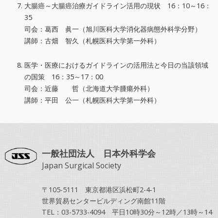
大腸癌～大腸癌治療ガイドライン活用の現状 16：10～16：
35
司会：葛西 眞一（旭川医科大学消化器病態外科学分野）
講師：古畑 智久（札幌医科大学第一外科）
医学・医療におけるガイドラインの活用法と今日の当該領域
の国策 16：35～17：00
司会：近藤 哲（北海道大学腫瘍外科）
講師：平田 公一（札幌医科大学第一外科）
一般社団法人 日本外科学会
Japan Surgical Society
〒105-5111 東京都港区浜松町2-4-1
世界貿易センタービルディング南館11階
TEL：03-5733-4094 平日10時30分～12時／13時～14