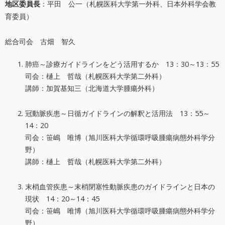
地区委員長
：平田 公一（札幌医科大学第一外科、日本外科学会教
育委員）
総合司会 古畑 智久
肺癌～診療ガイドラインをどう活用するか 13：30～13：55
司会：樋上 哲哉（札幌医科大学第二外科）
講師：加賀基知三（北海道大学腫瘍外科）
冠動脈疾患～日循ガイドラインの解釈と活用法 13：55～
14：20
司会：笹嶋 唯博（旭川医科大学循環呼吸腫瘍病態外科学分
野）
講師：樋上 哲哉（札幌医科大学第二外科）
末梢血管疾患～末梢閉塞性動脈疾患のガイドラインと日本の
現状 14：20～14：45
司会：笹嶋 唯博（旭川医科大学循環呼吸腫瘍病態外科学分
野）