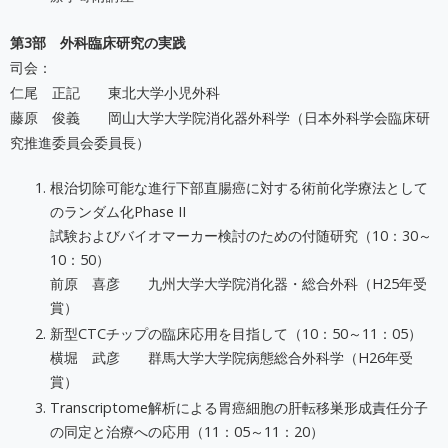
第3部 外科臨床研究の実践
司会：
仁尾 正記 東北大学小児外科
藤原 俊義 岡山大学大学院消化器外科学（日本外科学会臨床研
究推進委員会委員長）
根治切除可能な進行下部直腸癌に対する術前化学療法として
のランダム化Phase II
試験およびバイオマーカー検討のための付随研究（10：30～
10：50）
前原 喜彦 九州大学大学院消化器・総合外科（H25年受
賞）
新型CTCチップの臨床応用を目指して（10：50～11：05）
横堀 武彦 群馬大学大学院病態総合外科学（H26年受
賞）
Transcriptome解析による胃癌細胞の肝転移巣形成責任分子
の同定と治療への応用（11：05～11：20）