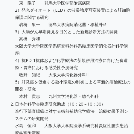
東 陽子 群馬大学医学部附属病院
2）発光ダイオード（LED）の波長強度可変装置による肝細胞
保護に関する研究
岩橋 衆一 徳島大学病院消化器・移植外科
3）大腸がん早期発見を目的とした新規診断方法の開発
高橋 秀和
大阪大学大学院医学系研究科外科系臨床医学消化器外科学講
座I
4）抗PD-1抗体および化学療法の新規併用治療に向けた食道
癌・胃癌における感受性予測研究
牧野 知紀 大阪大学消化器外科II
5）肝発癌を促進する微小環境の制御による革新的癌治療法の
開発・研究
本村 貴志 九州大学消化器・総合外科
日本外科学会臨床研究助成（10：20～10：30）
進行下部直腸癌に対する術前補助化学療法 治療効果予測シ
ステムの研究開発
水島 恒和 大阪大学大学院医学系研究科炎症性腸疾患治
療学寄附講座