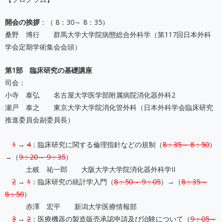
開会の挨拶
：（ 8：30～ 8：35）
桑野 博行 群馬大学大学院病態総合外科学（第117回日本外科
学会定期学術集会会頭）
第1部 臨床研究の基礎講座
司会：
小寺 泰弘 名古屋大学医学部附属病院消化器外科2
瀬戸 泰之 東京大学大学院消化管外科（日本外科学会臨床研究
推進委員会副委員長）
1
→
4
：臨床研究に関する倫理指針などの規制（
8：35～ 8：50
）
→（
9：20～ 9：35
）
土岐 祐一郎 大阪大学大学院消化器外科学II
2
→
1
：臨床研究の統計学入門（
8：50～ 9：05
）→（
8：35～
8：50
）
赤澤 宏平 新潟大学医療情報部
3
→
2
：医療機器の製造販売承認申請及び治験について（
9：05～