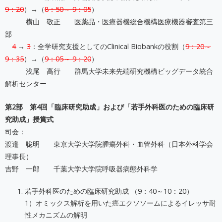
9：20
）→（
8：50～ 9：05
）
横山 敬正 医薬品・医療器機総合機構医療機器審査第三
部
4
→
3
：全学研究支援としてのClinical Biobankの役割（
9：20～
9：35
）→（
9：05～ 9：20
）
浅尾 高行 群馬大学未来先端研究機構ビッグデータ統合
解析センター
第2部 第4回「臨床研究助成」および「若手外科医のための臨床研
究助成」授賞式
司会：
渡邉 聡明 東京大学大学院腫瘍外科・血管外科（日本外科学会
理事長）
吉野 一郎 千葉大学大学院呼吸器病態外科学
若手外科医のための臨床研究助成 （9：40～10：20）
1）オミックス解析を用いた癌エクソソームによるイレッサ耐
性メカニズムの解明