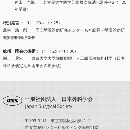
神田 光郎 名古屋大学医学部附属病院消化器外科2（H26
年受賞）
特別発言
：（11：20～11：25）
北村 惣一郎 国立循環器病研究センター名誉総長・循環器病研
究振興財団理事長
総括・閉会の挨拶
：（11：25～11：30）
國土 典宏 東京大学大学院肝胆膵・人工臓器移植外科学（日本
外科学会定期学術集会次期会頭）
一般社団法人 日本外科学会
Japan Surgical Society
〒105-5111 東京都港区浜松町2-4-1
世界貿易センタービルディング南館11階