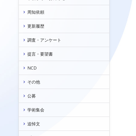
日
周知依頼
月
更新履歴
調査・アンケート
提言・要望書
NCD
会
その他
公募
学術集会
追悼文