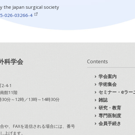
 the Japan surgical society
595-026-03266-4
外科学会
Contents
学会案内
学術集会
-4-1
セミナー・eラー
南館11階
10時30分～12時／13時～14時30分
雑誌
研究・教育
専門医制度
会員手続き
合や、FAXを送信される場合には、番号
し上げます。