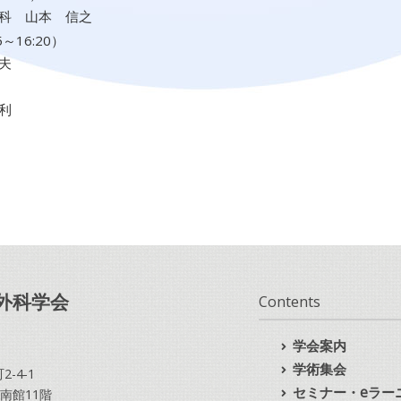
内科 山本 信之
16:20）
夫
）
利
外科学会
Contents
学会案内
学術集会
-4-1
セミナー・eラー
南館11階